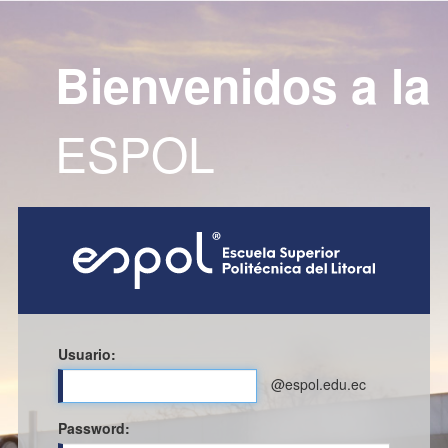
Bienvenidos a la
ESPOL
Usuario:
@espol.edu.ec
P
assword: