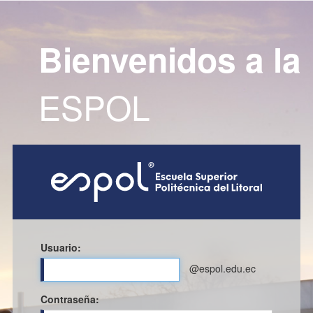
Bienvenidos a la
ESPOL
Usuario:
@espol.edu.ec
C
ontraseña: