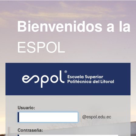
Bienvenidos a la
ESPOL
Usuario:
@espol.edu.ec
C
ontraseña: