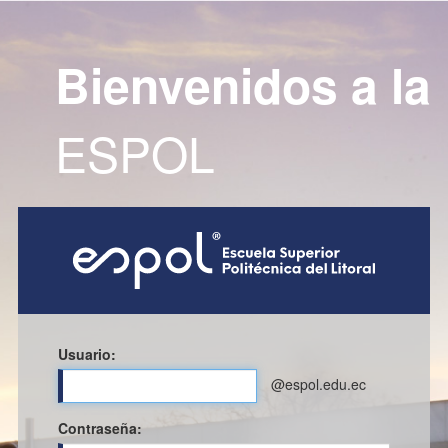
Bienvenidos a la
ESPOL
Usuario:
@espol.edu.ec
C
ontraseña: