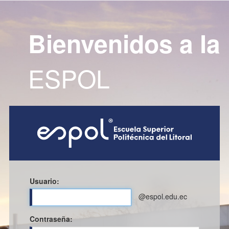
Bienvenidos a la
ESPOL
Usuario:
@espol.edu.ec
C
ontraseña: