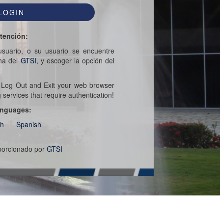
tención:
suario, o su usuario se encuentre
ina del
GTSI
, y escoger la opción del
e Log Out and Exit your web browser
ervices that require authentication!
nguages:
sh
Spanish
oporcionado por
GTSI