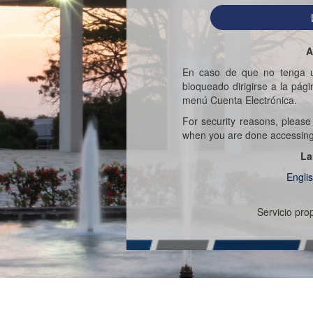
A
En caso de que no tenga u
bloqueado dirigirse a la pág
menú Cuenta Electrónica.
For security reasons, pleas
when you are done accessing s
La
Engli
Servicio pr