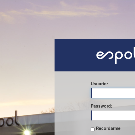
Usuario:
P
assword:
Recordarme