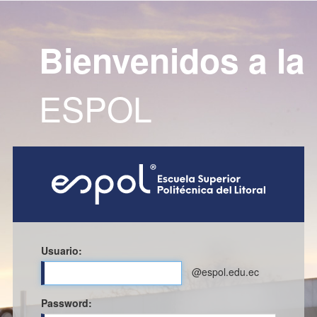
Bienvenidos a la
ESPOL
Usuario:
@espol.edu.ec
P
assword: