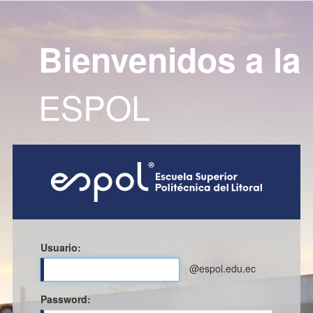
Bienvenidos a la
ESPOL
Usuario:
@espol.edu.ec
P
assword: