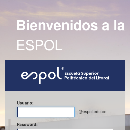
Bienvenidos a la
ESPOL
Usuario:
@espol.edu.ec
P
assword: