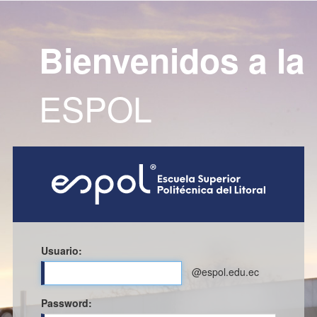
Bienvenidos a la
ESPOL
Usuario:
@espol.edu.ec
P
assword: