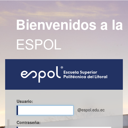
Bienvenidos a la
ESPOL
Usuario:
@espol.edu.ec
C
ontraseña: