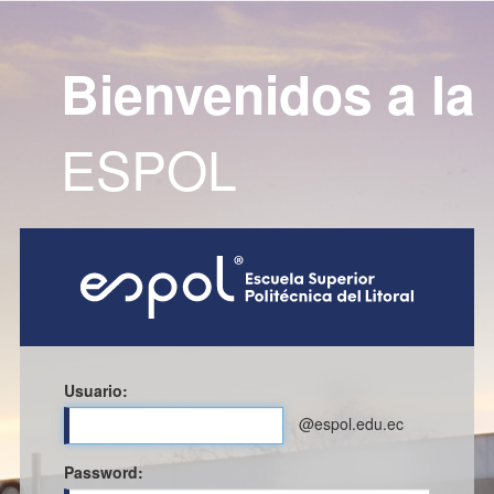
Bienvenidos a la
ESPOL
Usuario:
@espol.edu.ec
P
assword: