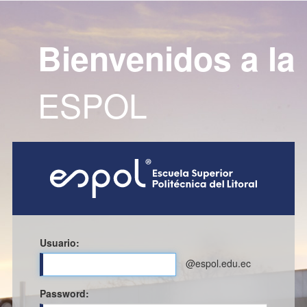
Bienvenidos a la
ESPOL
Usuario:
@espol.edu.ec
P
assword: