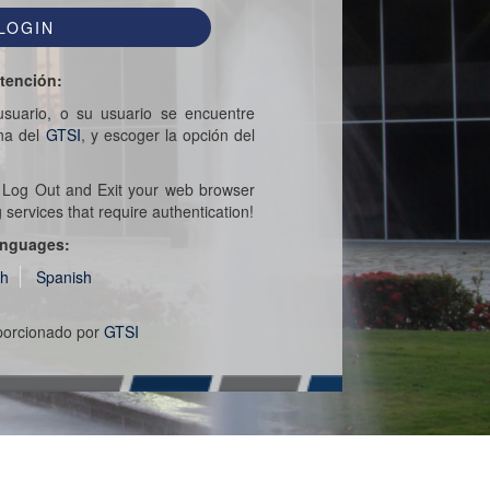
tención:
suario, o su usuario se encuentre
ina del
GTSI
, y escoger la opción del
e Log Out and Exit your web browser
ervices that require authentication!
nguages:
sh
Spanish
oporcionado por
GTSI