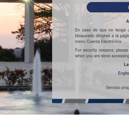
A
En caso de que no tenga u
bloqueado dirigirse a la pág
menú Cuenta Electrónica.
For security reasons, pleas
when you are done accessing s
La
Engli
Servicio pr