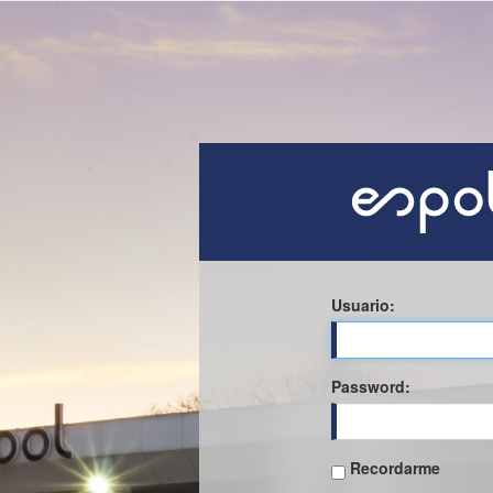
Usuario:
P
assword:
Recordarme