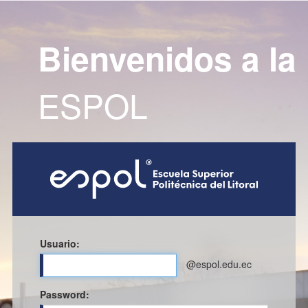
Bienvenidos a la
ESPOL
Usuario:
@espol.edu.ec
P
assword: