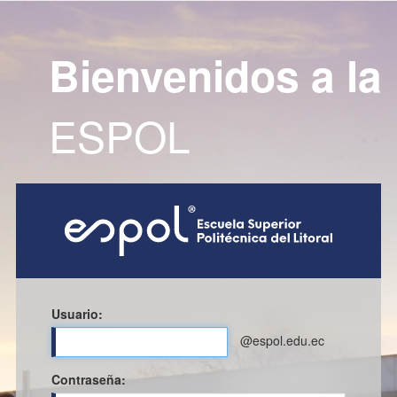
Bienvenidos a la
ESPOL
Usuario:
@espol.edu.ec
C
ontraseña: