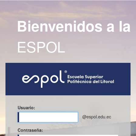
Bienvenidos a la
ESPOL
Usuario:
@espol.edu.ec
C
ontraseña: