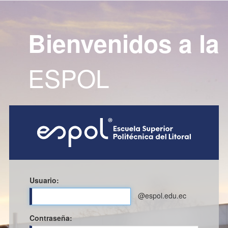
Bienvenidos a la
ESPOL
Usuario:
@espol.edu.ec
C
ontraseña: