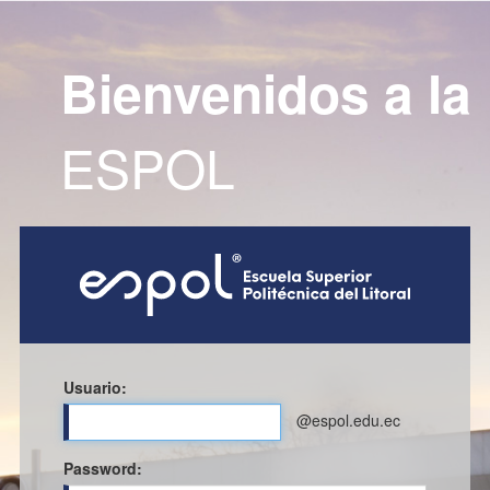
Bienvenidos a la
ESPOL
Usuario:
@espol.edu.ec
P
assword: