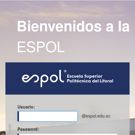
Bienvenidos a la
ESPOL
Usuario:
@espol.edu.ec
P
assword: