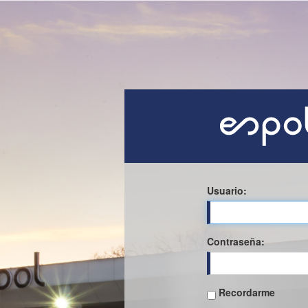
Usuario:
C
ontraseña:
Recordarme