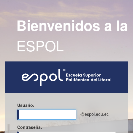
Bienvenidos a la
ESPOL
Usuario:
@espol.edu.ec
C
ontraseña: