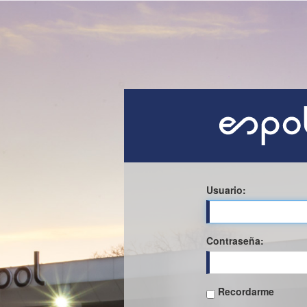
Usuario:
C
ontraseña:
Recordarme