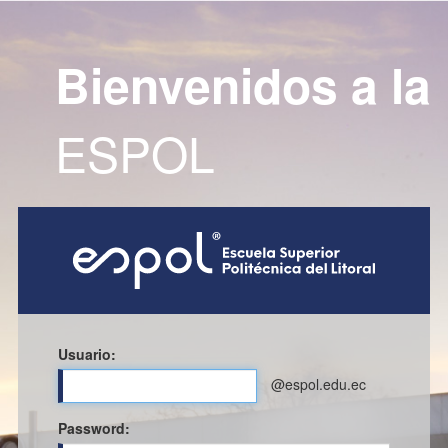
Bienvenidos a la
ESPOL
Usuario:
@espol.edu.ec
P
assword: