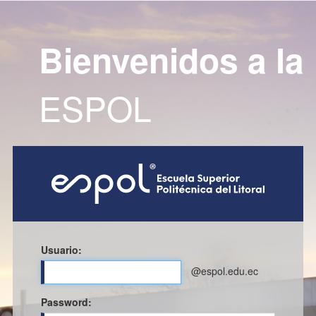
Bienvenidos a la
ESPOL
Usuario:
@espol.edu.ec
P
assword: