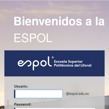
Bienvenidos a la
ESPOL
Usuario:
@espol.edu.ec
P
assword: