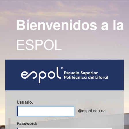
Bienvenidos a la
ESPOL
Usuario:
@espol.edu.ec
P
assword: