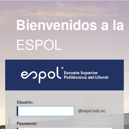
Bienvenidos a la
ESPOL
Usuario:
@espol.edu.ec
P
assword: