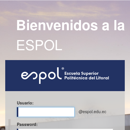
Bienvenidos a la
ESPOL
Usuario:
@espol.edu.ec
P
assword: