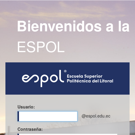
Bienvenidos a la
ESPOL
Usuario:
@espol.edu.ec
C
ontraseña: