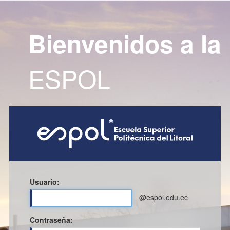
Bienvenidos a la
ESPOL
Usuario:
@espol.edu.ec
C
ontraseña: