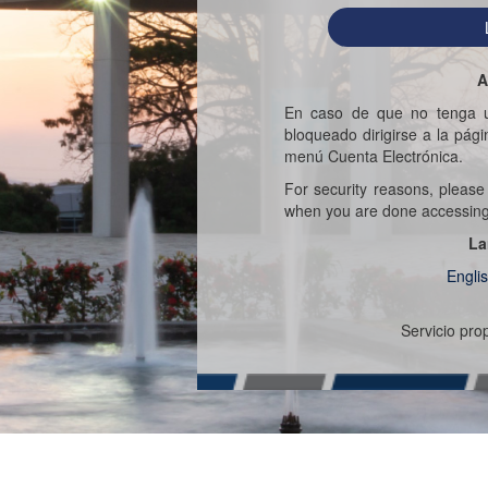
A
En caso de que no tenga u
bloqueado dirigirse a la pág
menú Cuenta Electrónica.
For security reasons, pleas
when you are done accessing s
La
Engli
Servicio pr