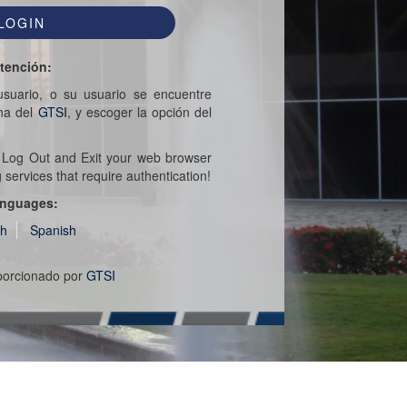
tención:
suario, o su usuario se encuentre
ina del
GTSI
, y escoger la opción del
e Log Out and Exit your web browser
ervices that require authentication!
nguages:
sh
Spanish
oporcionado por
GTSI