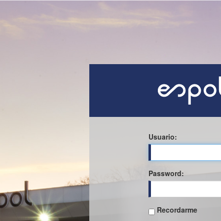
Usuario:
P
assword:
Recordarme