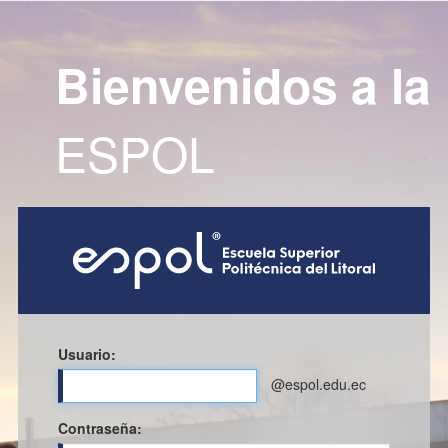
Bienvenidos a la
ESPOL
Usuario:
@espol.edu.ec
C
ontraseña: